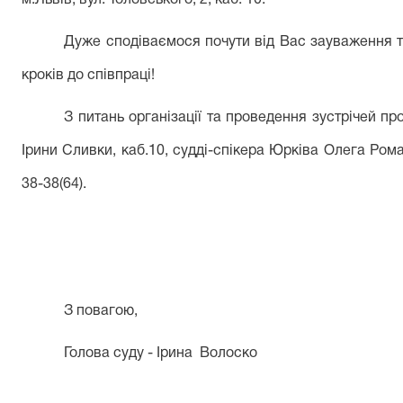
м.Львів, вул.Чоловського, 2, каб. 10.
Дуже сподіваємося почути від Вас зауваження т
кроків до співпраці!
З питань організації та проведення зустрічей п
Ірини Сливки, каб.10, судді-спікера Юрківа Олега Рома
38-38(64).
З повагою,
Голова суду - Ірина
Волоско