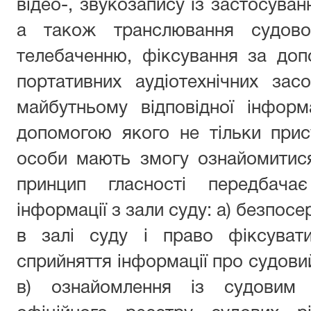
відео-, звукозапису із застосуван
а також транслювання судово
телебаченню, фіксування за доп
портативних аудіотехнічних за
майбутньому відповідної інфор
допомогою якого не тільки прис
особи мають змогу ознайомитися
принцип гласності передбач
інформації з зали суду: а) безпос
в залі суду і право фіксувати
сприйняття інформації про судови
в) ознайомлення із судовим