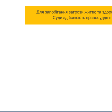
Для запобігання загрози життю та здоро
Суди здійснюють правосуддя в 