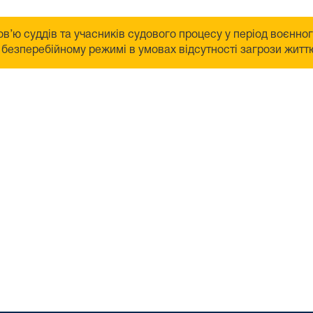
в’ю суддів та учасників судового процесу у період воєнно
безперебійному режимі в умовах відсутності загрози життю