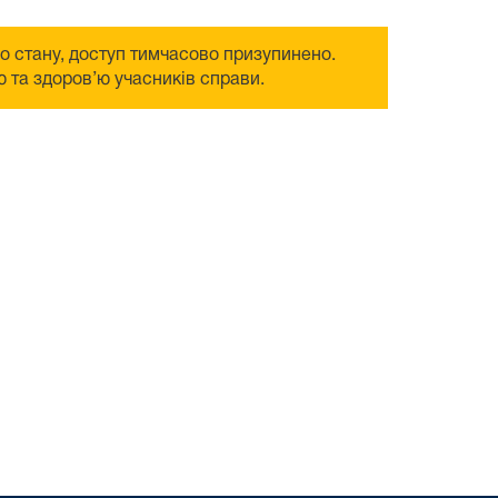
го стану, доступ тимчасово призупинено.
 та здоров’ю учасників справи.