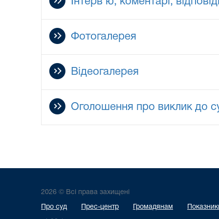
Інтерв’ю, коментарі, відповід
Фотогалерея
Відеогалерея
Оголошення про виклик до с
2026 © Всі права захищені
Про суд
Прес-центр
Громадянам
Показники