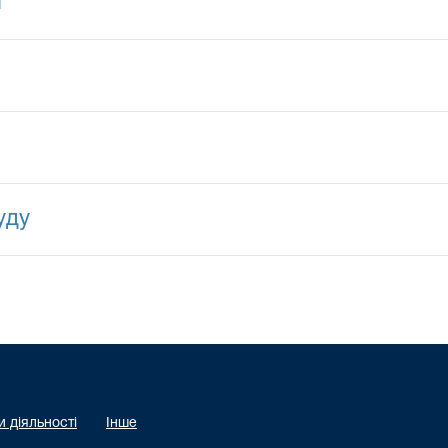
і
уду
 діяльності
Інше