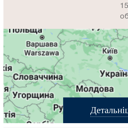
15
об
Детальні