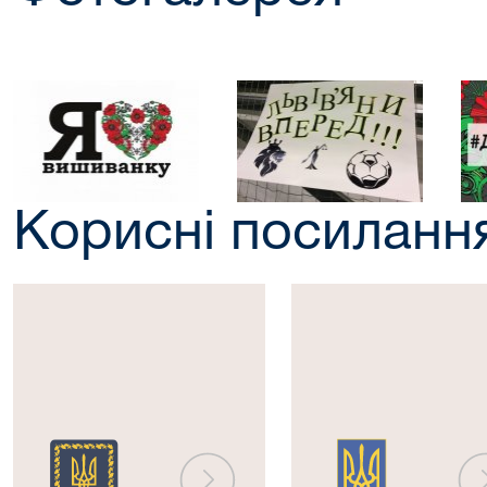
Корисні посиланн
Президент
Верховна
України
Рада
України