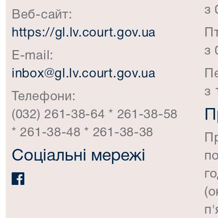
з 
Веб-сайт:
https://gl.lv.court.gov.ua
П
з 
E-mail:
inbox@gl.lv.court.gov.ua
П
з 
Телефони:
П
(032) 261-38-64 * 261-38-58
* 261-38-48 * 261-38-38
П
Соціальні мережі
по
го
(о
п'