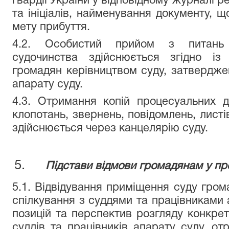
гвардії України у відповідному журналі р
та ініціалів, найменування документу, що
мету прибуття.
4.2. Особистий прийом з питань о
судочинства здійснюється згідно із
громадян керівництвом суду, затвердже
апарату суду.
4.3. Отримання копій процесуальних д
клопотань, звернень, повідомлень, листі
здійснюється через канцелярію суду.
Підстави відмови громадянам у пр
5.1. Відвідування приміщення суду гро
спілкування з суддями та працівниками 
позицій та перспектив розгляду конкрет
суддів та працівників апарату суду, от