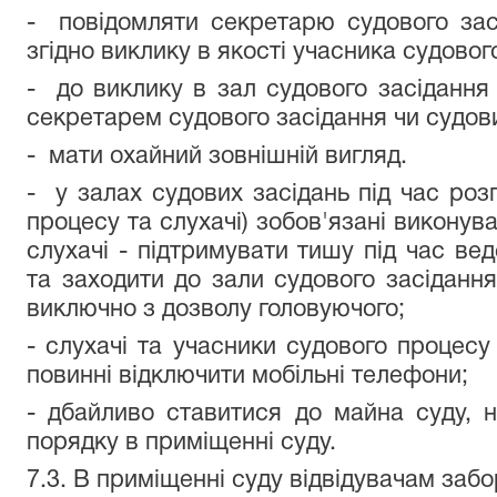
- повідомляти секретарю судового зас
згідно виклику в якості учасника судовог
- до виклику в зал судового засідання 
секретарем судового засідання чи судо
- мати охайний зовнішній вигляд.
- у залах судових засідань під час розг
процесу та слухачі) зобов'язані виконув
слухачі - підтримувати тишу під час ве
та заходити до зали судового засідання
виключно з дозволу головуючого;
- слухачі та учасники судового процесу
повинні відключити мобільні телефони;
- дбайливо ставитися до майна суду, н
порядку в приміщенні суду.
7.3. В приміщенні суду відвідувачам заб