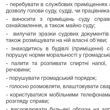
- перебувати в службових приміщеннях а
дозволу голови суду, судді, чи працівника
- виносити з приміщень суду справ
ознайомлення, а також майно суду;
- вилучати зразки судових документів
також розміщувати на ній власні об'яви;
- знаходитись в будівлі (приміщенні) 
порушує норми моральності у громадськи
- палити та розпивати спиртні напої,
речовини;
- порушувати громадський порядок;
- голосно розмовляти, влаштовувати сва
- користуватися мобільними телефонами 
розгляду справи;
- висловлювати будь-які образи на адр