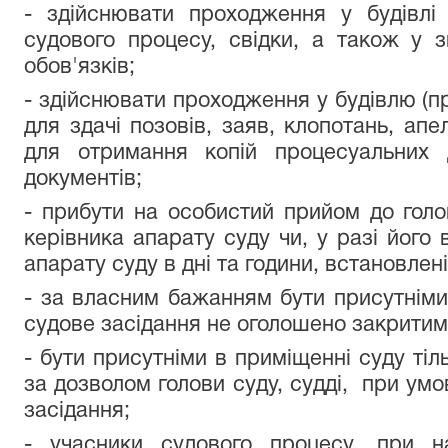
- здійснювати проходження у будівлі
судового процесу, свідки, а також у 
обов'язків;
- здійснювати проходження у будівлю (п
для здачі позовів, заяв, клопотань, апе
для отримання копій процесуальних 
документів;
- прибути на особистий прийом до голов
керівника апарату суду чи, у разі його 
апарату суду в дні та години, встановлені 
- за власним бажанням бути присутніми 
судове засідання не оголошено закритим
- бути присутніми в приміщенні суду тіль
за дозволом голови суду, судді, при умо
засідання;
- учасники судового процесу, при н