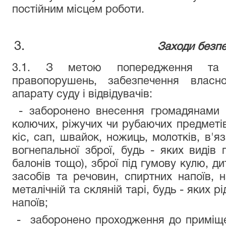
постійним місцем роботи.
Заходи безпе
3.1. З метою попередження та за
правопорушень, забезпечення власно
апарату суду і відвідувачів:
- заборонено внесення громадянами 
колючих, ріжучих чи рубаючих предметів,
кіс, сап, швайок, ножиць, молотків, в'я
вогнепальної зброї, будь - яких видів г
балонів тощо), зброї під гумову кулю, ди
засобів та речовин, спиртних напоїв, н
металічній та скляній тарі, будь - яких 
напоїв;
- заборонено проходження до приміще