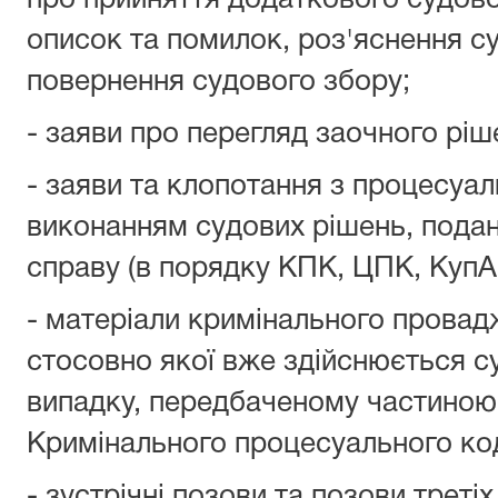
про прийняття додаткового судово
описок та помилок, роз'яснення с
повернення судового збору;
- заяви про перегляд заочного ріш
- заяви та клопотання з процесуал
виконанням судових рішень, подан
справу (в порядку КПК, ЦПК, КупА
- матеріали кримінального прова
стосовно якої вже здійснюється с
випадку, передбаченому частиною 
Кримінального процесуального код
- зустрічні позови та позови третіх