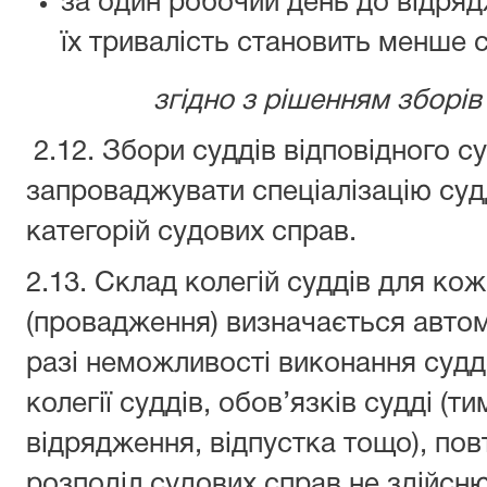
за один робочий день до відря
їх тривалість становить менше 
згідно з рішенням зборів 
2.12. Збори суддів відповідного с
запроваджувати спеціалізацію суд
категорій судових справ.
2.13. Склад колегій суддів для ко
(провадження) визначається авто
разі неможливості виконання судд
колегії суддів, обов’язків судді (
відрядження, відпустка тощо), по
розподіл судових справ не здійсн