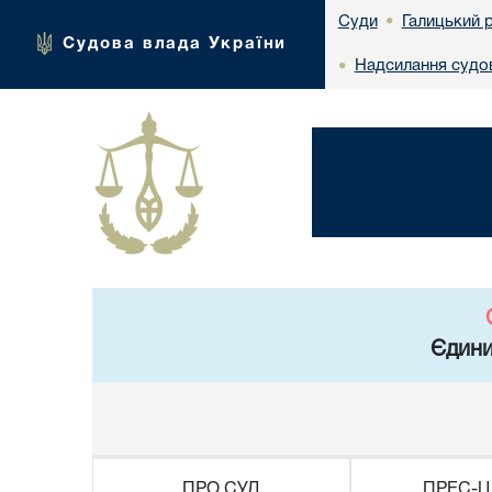
Галицький 
Суди
•
Судова влада України
Надсилання судов
•
Єдини
ПРО СУД
ПРЕС-Ц