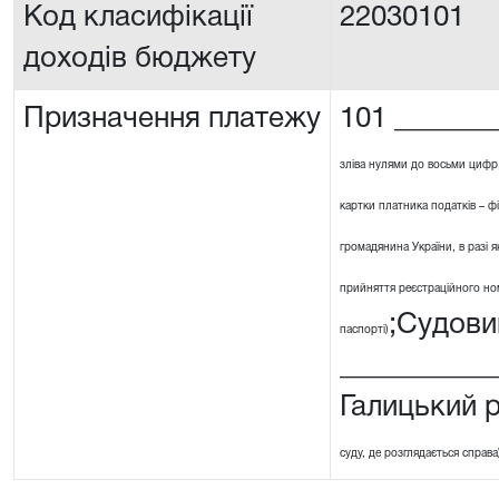
Код класифікації
22030101
доходів бюджету
Призначення платежу
101 _______
зліва нулями до восьми цифр
картки платника податків – ф
громадянина України, в разі я
прийняття реєстраційного номе
;Судови
паспорті)
__________
Галицький 
суду, де розглядається справа