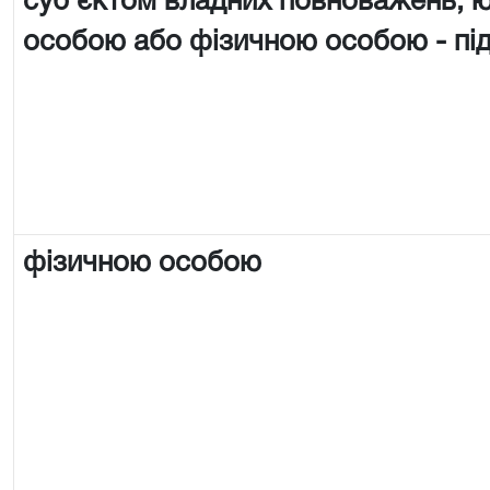
суб'єктом владних повноважень,
особою або фізичною особою - п
фізичною особою