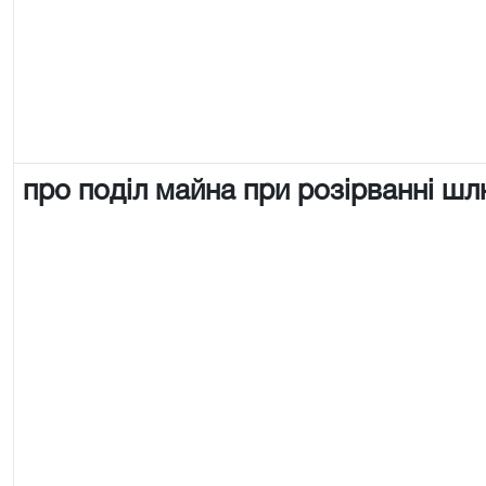
про поділ майна при розірванні ш