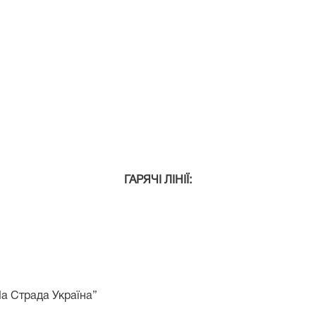
ГАРЯЧ
І ЛІНІЇ:
а Страда Україна”