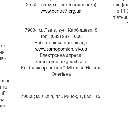
25 50 - запис (Лідія Тополевська)
телефо
www.centre7.org.ua
з 11.
п'ятниц
79034 м. Львів, вул. Карбишева, 8
Тел.: (032) 297-1000
Веб-сторінка організації:
ке
www.samopomich.lviv.ua
ня
Електронна адреса:
іч»
Samopomich@gmail.com
Керівник організації: Міхнова Наталя
Олегівна
ової
ї та
ції
79008; м. Львів, пл.. Ринок, 1, каб.115.
на
ля
»