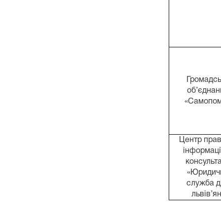
Громадсь
об’єднан
«Самопом
Центр прав
інформаці
консульта
«Юридич
служба д
львів’ян