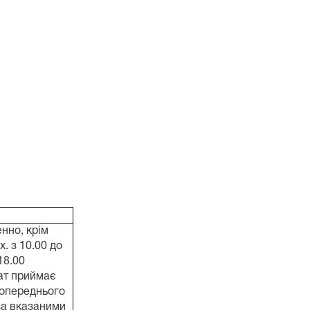
нно, крім
х. з 10.00 до
18.00
ат приймає
попереднього
за вказаними