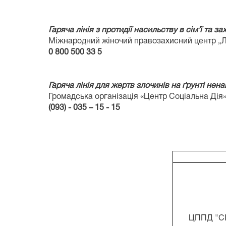
Гаряча лінія з протидії насильству в сім’ї та за
Міжнародний жіночий правозахисний центр „Л
0
800
500 33 5
Гаряча лінія для жертв злочинів на ґрунті нена
Громадська організація «Центр Соціальна Дія»
(093)
-
035
–
15
-
15
ЦППД "С