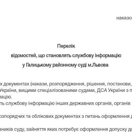
аказом голови Галицького ра
від 05 грудня
Перелік
відомостей, що становлять службову інформацію
у
Галицькому районному суді м.Львова
их документах (накази, розпорядження, рішення, постанови
України, вищими спеціалізованими судами, ДСА України з 
мацію.
ять службову інформацію інших державних органів, органів
розпорядчих та облікових документах з питань оформлення 
вників суду, зайняття яких потребує оформлення допуску д