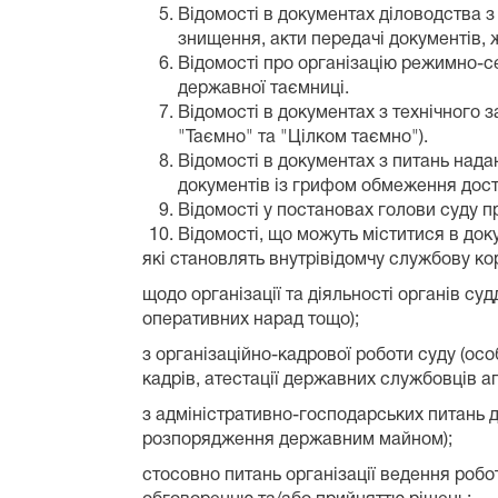
Відомості в документах діловодства з
знищення, акти передачі документів, 
Відомості про організацію режимно-с
державної таємниці.
Відомості в документах з технічного 
"Таємно" та "Цілком таємно").
Відомості в документах з питань нада
документів із грифом обмеження досту
Відомості у постановах голови суду п
Відомості, що можуть міститися в док
які становлять внутрівідомчу службову ко
щодо організації та діяльності органів су
оперативних нарад тощо);
з організаційно-кадрової роботи суду (осо
кадрів, атестації державних службовців а
з адміністративно-господарських питань 
розпорядження державним майном);
стосовно питань організації ведення робо