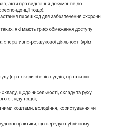
ав, акти про виділення документів до
ореспонденції тощо).
 настання перешкод для забезпечення охорони
а таких, які мають гриф обмеження доступу
а оперативно-розшукової діяльності (крім
суду (протоколи зборів суддів; протоколи
о складу, щодо чисельності, складу та руху
ого огляду тощо);
тними коштами, володіння, користування чи
 судової практики, що передує публічному