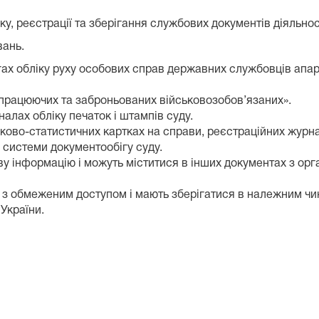
ку, реєстрації та зберігання службових документів діяльнос
вань.
гах обліку руху особових справ державних службовців апар
працюючих та заброньованих військовозобов’язаних».
алах обліку печаток і штампів суду.
іково-статистичних картках на справи, реєстраційних журн
 системи документообігу суду.
у інформацію і можуть міститися в інших документах з орган
и з обмеженим доступом і мають зберігатися в належним ч
України.