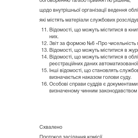
обговоренню та/або прийняттю рішень;
щодо внутрішньої організації ведення облі
які містять матеріали службових розсліду
Відомості, що можуть міститися в кни
них.
Звіт за формою №6 «Про чисельність 
Відомості, що можуть міститися в журн
Відомості, що можуть міститися в обл
реєстраційних даних автоматизованої
Інші відомості, що становлять службов
визначається наказом голови суду.
Особові справи суддів є документам
визначеному чинним законодавством 
Схвалено
Протокол засідання комісії