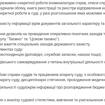
 режимно-секретної роботи (номенклатура справ, описи спр
журнали обліку, книга реєстрації та реєстри відправлення к
екретної роботи в суді, у разі розголошення яких можливе
захисту інформації (крім документів загального характеру т
ння дозволів на проведення оперативно-технічних заходів т
пу "Таємно" та "Цілком таємно").
ро вжиття спеціальних заходів державного захисту.
ументах суду:
респонденцію (доповідні, службові записки, накази тощо);
ддівського самоврядування з питань внутрішньої діяльності 
бові справи суддів та працівників апарату суду, з особовог
парату суду, дисциплінарні стягнення, проходження медичн
діяльності суду(окрім інформації про розпорядження бюдже
ти з аналізу судової статистики, вивчення та узагальнення