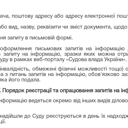
увача, поштову адресу або адресу електронної пош
або вид, назву, реквізити чи зміст документа, щод
ння запиту в письмовій формі.
оформлення письмових запитів на інформацію 
 запиту на інформацію, зразки яких можна отри
уду в рамках веб-порталу «Судова влада України».
інвалідність, обмежені фізичні можливості тощо)
 з питань запитів на інформацію, обов'язково заз
яка його подала.
V. Порядок реєстрації та опрацювання запитів на і
інформацію ведеться окремо від інших видів ділово
о надійшли до Суду реєструються в день їх надходж
ії.