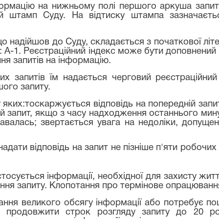
нформацію на нижньому полі першого аркуша запит
ний штамп Суду. На відтиску штампа зазначаєт
 що надійшов до Суду, складається з початкової лі
: А-1. Реєстраційний індекс може бути доповнени
ння запитів на інформацію.
их запитів їм надається черговий реєстраційний
ого запиту.
яких:тоскаржується відповідь на попередній запи
ій запит, якщо з часу надходження останнього ми
давалась; звертається увага на недоліки, допущені
надати відповідь на запит не пізніше п'яти робочих
тосується інформації, необхідної для захисту жит
мання запиту. Клопотання про термінове опрацюванн
ання великого обсягу інформації або потребує пош
е продовжити строк розгляду запиту до 20 ро