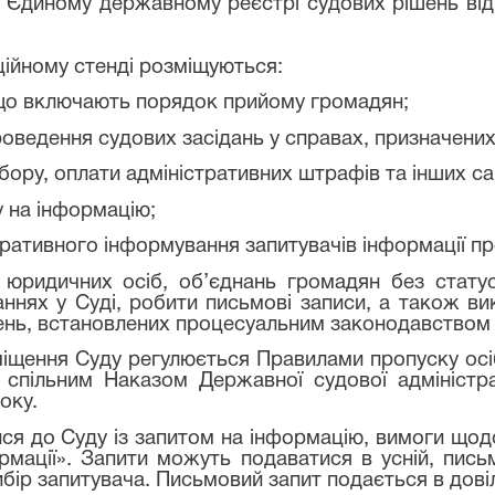
в Єдиному державному реєстрі судових рішень від
ційному стенді розміщуються:
 що включають порядок прийому громадян;
проведення судових засідань у справах, призначених
збору, оплати адміністративних штрафів та інших са
у на інформацію;
перативного інформування запитувачів інформації пр
ки юридичних осіб, об’єднань громадян без стат
аннях у Суді, робити письмові записи, а також вик
ень, встановлених процесуальним законодавством 
міщення Суду регулюється Правилами пропуску осіб
спільним Наказом Державної судової адміністрац
оку.
ися до Суду із запитом на інформацію, вимоги що
ормації». Запити можуть подаватися в усній, пись
ір запитувача. Письмовий запит подається в довіл