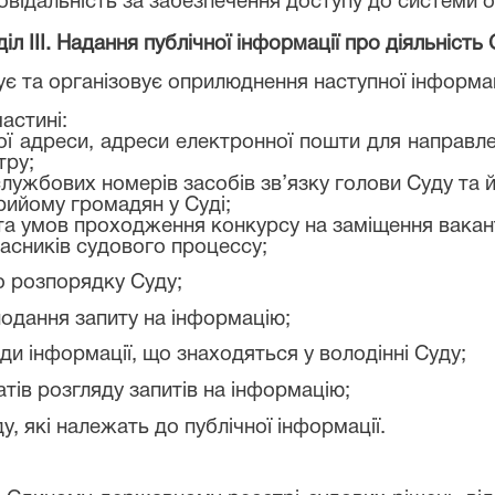
повідальність за забезпечення доступу до системи о
іл IIІ.
Надання публічної
інформації про діяльність 
ує та організовує оприлюднення наступної інформаці
частині:
ої адреси, адреси електронної пошти для направл
тру;
 службових номерів засобів зв’язку голови Суду та 
рийому громадян у Суді;
у та умов проходження конкурсу на заміщення вака
часників судового процессу;
о розпорядку Суду;
подання запиту на інформацію;
иди інформації, що знаходяться у володінні Суду;
татів розгляду запитів на інформацію;
ду, які належать до публічної інформації.