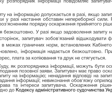
 розпорядник інформації повідомляє запитувач
питу на інформацію допускається в разі, якщо зап
и у разі настання обставин непереборної сили.
 роз'ясненням порядку оскарження прийнятого ріш
ся безкоштовно. У разі якщо задоволення запиту 
сторінок, запитувач зобов'язаний відшкодувати ф
 в межах граничних норм, встановлених Кабінетом 
новлено, інформація надається безкоштовно. При
ерес, плата за копіювання та друк не стягується.
ь Суду, як розпорядника інформації, можуть бути 
подання позовної заяви. Запитувач має право оска
питу на інформацію; ненадання відповіді на запи
адання інформації; невиконання обов'язку оприлюд
рава та інтереси запитувача. Оскарження рішен
ідно до
Кодексу адміністративного судочинства Ук