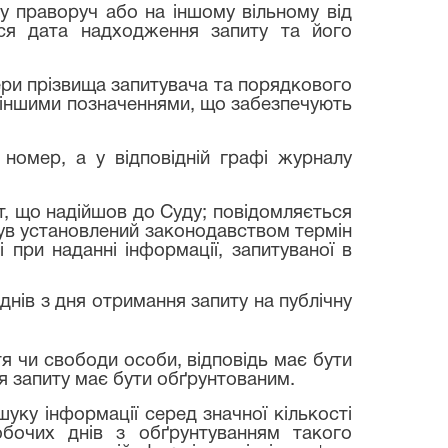
у праворуч або на іншому вільному від
ься дата надходження запиту та його
тери прізвища запитувача та порядкового
й іншими позначеннями, що забезпечують
 номер, а у відповідній графі журналу
т, що надійшов до Суду; повідомляється
нув установлений законодавством термін
 при наданні інформації, запитуваної в
 днів з дня отримання запиту на публічну
тя чи свободи особи, відповідь має бути
я запиту має бути обґрунтованим.
уку інформації серед значної кількості
бочих днів з обґрунтуванням такого