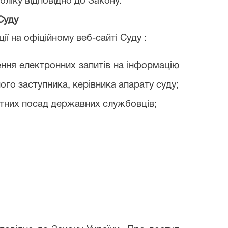
бліку відповідно до Закону.
Суду
ї на офіційному веб-сайті Суду :
ення електронних запитів на інформацію
його заступника, керівника апарату суду;
нтних посад державних службовців;