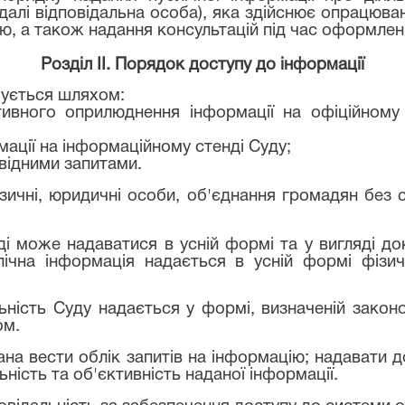
далі відповідальна особа), яка здійснює опрацюван
ю, а також надання консультацій під час оформленн
Розділ II. Порядок доступу до інформації
чується шляхом:
тивного оприлюднення інформації на офіційному
мації на інформаційному стенді Суду;
овідними запитами.
зичні, юридичні особи, об'єднання громадян без с
ді може надаватися в усній формі та у вигляді до
лічна інформація надається в усній формі фіз
льність Суду надається у формі, визначеній зако
ом.
ана вести облік запитів на інформацію; надавати д
ність та об'єктивність наданої інформації.