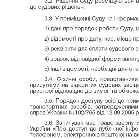
3.2. Рішення Суду розміщуються 
до судових рішень».
3.3. У приміщенні Суду на інформа
1) дані про порядок роботи Суду,
2) відомості про дату, час, місце 
3) реквізити для сплати судового 
4) зразок відповідної форми запит
5) інші відомості, необхідні для о
3.4. Фізичні особи, представни
присутніми на відкритих судових засід
пристрої відповідно до вимог та обмеж
3.5. Порядок доступу осіб до при
транспортних засобів, затвердженими 
справ України №102/765 від 12.09.2005 р
3.6. Запитувач має право звернут
України «Про доступ до публічної інф
телефоном, електронною поштою) на виб