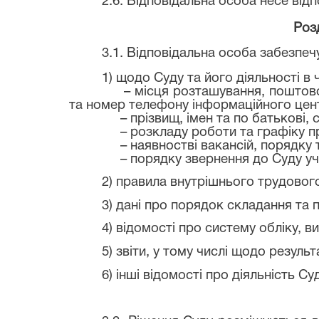
2.6. Відповідальна особа несе від
Розд
3.1. Відповідальна особа забезпеч
1) щодо Суду та його діяльності в 
– місця розташування, поштов
та номер телефону інформаційного цен
– прізвищ, імен та по батькові,
– розкладу роботи та графіку п
– наявностві вакансій, порядк
– порядку звернення до Суду у
2) правила внутрішнього трудовог
3) дані про порядок складання та 
4) відомості про систему обліку, в
5) звіти, у тому числі щодо резуль
6) інші відомості про діяльність Су