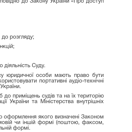
повідно до Закону України «Про доступ
 до розгляду;
нкцій;
о діяльність Суду.
усу юридичної особи мають право бути
ористовувати портативні аудіо-технічні
України.
 до приміщень судів та на їх територію
ії України та Міністерства внутрішніх
до оформлення якого визначені Законом
мовій чи іншій формі (поштою, факсом,
ьній формі.