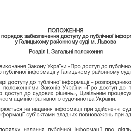
ПОЛОЖЕННЯ
 порядок забезпечення доступу до публічної інформ
у Галицькому районному суді м. Львова
Розділ I. Загальні положення
иконання Закону України «Про доступ до публічної 
публічної інформації у Галицькому районному суді м
фері доступу до публічної інформації – розпорядник
 положеннями Законів України «Про доступ до пуб
ро доступ до судових рішень», Цивільним процесу
сом адміністративного судочинства України.
рюється на надання інформації при здійсненні суд
нформації суб’єктами владних повноважень при зді
порядку надання публічної інформації про діяль