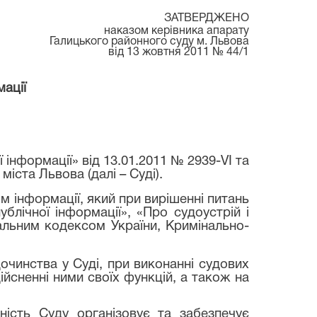
ЗАТВЕРДЖЕНО
наказом керівника апарату
Галицького районного суду м. Львова
від 13 жовтня 2011 № 44/1
ації
інформації» від 13.01.2011 № 2939-VI та
іста Львова (далі – Суді).
ом інформації, який при вирішенні питань
лічної інформації», «Про судоустрій і
альним кодексом України, Кримінально-
очинства у Суді, при виконанні судових
йсненні ними своїх функцій, а також на
ність Суду організовує та забезпечує