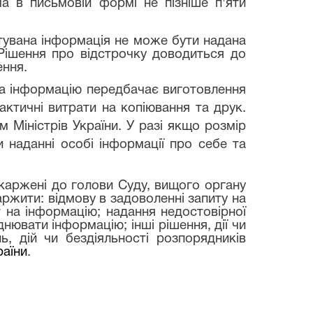
а в письмовій формі не пізніше п'яти
итувана інформація не може бути надана
 Рішення про відстрочку доводиться до
ення.
на інформацію передбачає виготовлення
актичні витрати на копіювання та друк.
Міністрів України. У разі якщо розмір
 наданні особі інформації про себе та
оскаржені до голови Суду, вищого органу
ржити: відмову в задоволенні запиту на
т на інформацію; надання недостовірної
нювати інформацію; інші рішення, дії чи
ь, дій чи бездіяльності розпорядників
раїни
.