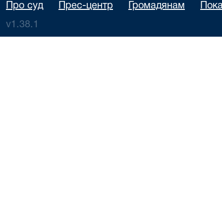
Про суд
Прес-центр
Громадянам
Пока
v1.38.1