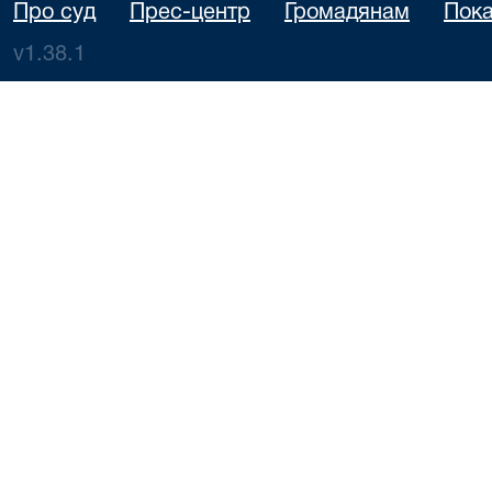
Про суд
Прес-центр
Громадянам
Пока
v1.38.1