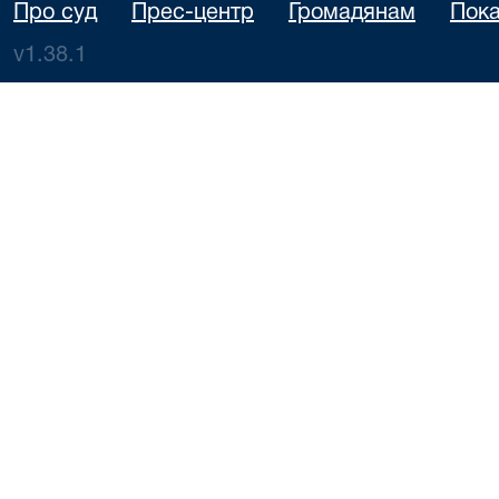
Про суд
Прес-центр
Громадянам
Пока
v1.38.1