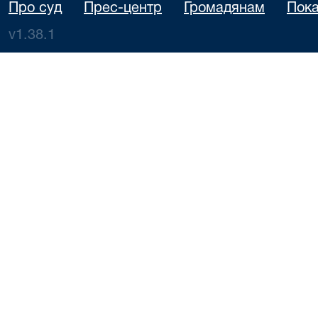
Про суд
Прес-центр
Громадянам
Пока
v1.38.1