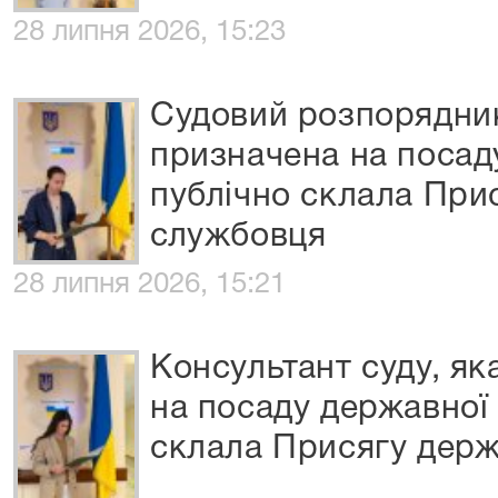
28 липня 2026, 15:23
Судовий розпорядник
призначена на посад
публічно склала При
службовця
28 липня 2026, 15:21
Консультант суду, я
на посаду державної
склала Присягу дер