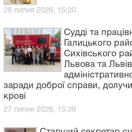
28 липня 2026, 15:20
Судді та праців
Галицького рай
Сихівського ра
Львова та Льві
адміністративн
заради доброї справи, долуч
крові
27 липня 2026, 15:39