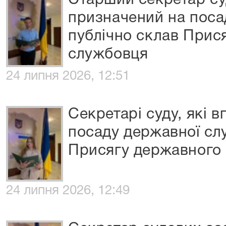
Старший секретар су
призначений на поса
публічно склав Прис
службовця
24 липня 2026, 12:51
Секретарі суду, які 
посаду державної сл
Присягу державного
24 липня 2026, 12:49