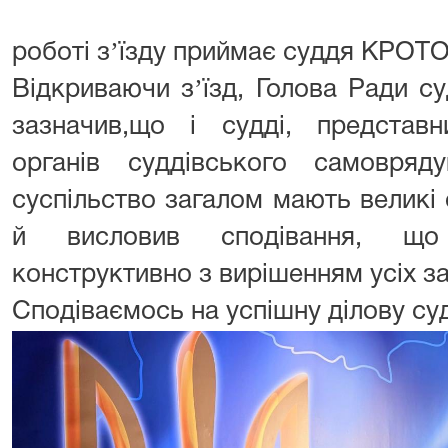
роботі зʼїзду приймає суддя КРОТО
Відкриваючи зʼїзд, Голова Ради с
зазначив,що і судді, представн
органів суддівського самовря
суспільство загалом мають великі 
й висловив сподівання, що 
конструктивно з вирішенням усіх з
Сподіваємось на успішну ділову суд