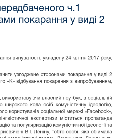
передбаченого ч.1
ами покарання у виді 2
я винуватості, укладену 24 квітня 2017 року,
ачити узгоджене сторонами покарання у виді 2
ного «К» відбування покарання з випробуванням,
 використовуючи власний ноутбук, в соціальній
 широкого кола осіб комуністичну ідеологію,
ло користувачів соціальної мережі «Facebook»,
лінгвістичної експертизи міститься пропаганда
ацію та популяризацію комуністичної ідеології та
рисвячені В.І. Леніну, тобто особі, яка обіймала