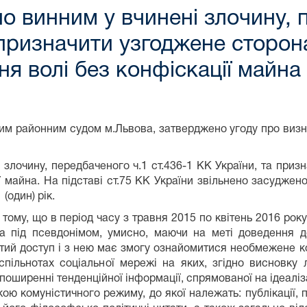
о винним у вчинені злочину, 
 призначити узгоджене сторон
ня волі без конфіскації майна
 районним судом м.Львова, затверджено угоду про визнанн
очину, передбаченого ч.1 ст.436-1 КК України, та призн
ї майна. На підставі ст.75 КК України звільнено засудже
(один) рік.
у, що в період часу з травня 2015 по квітень 2016 року,
а під псевдонімом, умисно, маючи на меті доведення до
тий доступ і з нею має змогу ознайомитися необмежене ко
 спільнотах соціальної мережі на яких, згідно висновку 
 поширенні тенденційної інформації, спрямованої на ідеаліз
ою комуністичного режиму, до якої належать: публікації, п