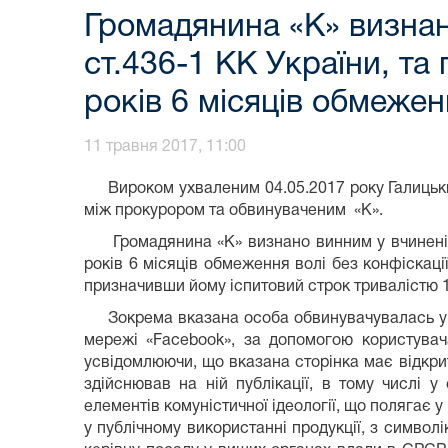
Громадянина «К» визнан
ст.436-1 КК України, та
років 6 місяців обмежен
11 травня 2017, 11:00
Вироком ухваленим 04.05.2017 року Галицьким
між прокурором та обвинуваченим «К».
Громадянина «К» визнано винним у вчинені зл
років 6 місяців обмеження волі без конфіскаці
призначивши йому іспитовий строк тривалістю 1 
Зокрема вказана особа обвинувачувалась у том
мережі «Facebook», за допомогою користувач
усвідомлюючи, що вказана сторінка має відкри
здійснював на ній публікації, в тому числі у
елементів комуністичної ідеології, що полягає у
у публічному використанні продукції, з символік