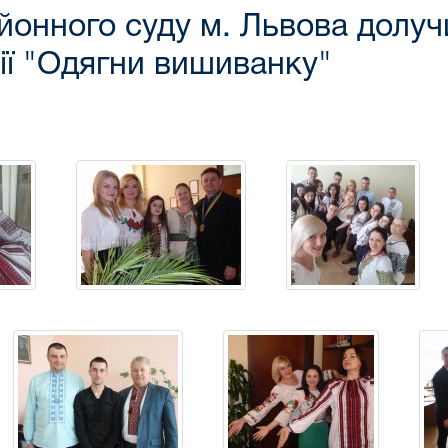
йонного суду м. Львова долуч
ії "Одягни вишиванку"