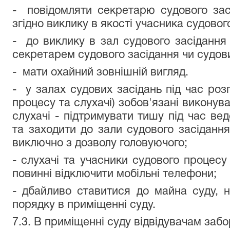
- повідомляти секретарю судового зас
згідно виклику в якості учасника судовог
- до виклику в зал судового засідання 
секретарем судового засідання чи судо
- мати охайний зовнішній вигляд.
- у залах судових засідань під час розг
процесу та слухачі) зобов'язані виконув
слухачі - підтримувати тишу під час ве
та заходити до зали судового засідання
виключно з дозволу головуючого;
- слухачі та учасники судового процесу
повинні відключити мобільні телефони;
- дбайливо ставитися до майна суду, н
порядку в приміщенні суду.
7.3. В приміщенні суду відвідувачам заб