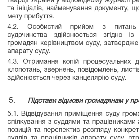
гвардії України у відповідному журналі р
та ініціалів, найменування документу, що
мету прибуття.
4.2. Особистий прийом з питань о
судочинства здійснюється згідно із
громадян керівництвом суду, затвердже
апарату суду.
4.3. Отримання копій процесуальних д
клопотань, звернень, повідомлень, листі
здійснюється через канцелярію суду.
Підстави відмови громадянам у пр
5.1. Відвідування приміщення суду гро
спілкування з суддями та працівниками 
позицій та перспектив розгляду конкрет
суддів та працівників апарату суду, от