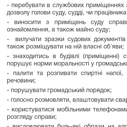
- перебувати в службових приміщеннях а
дозволу голови суду, судді, чи працівника
- виносити з приміщень суду справ
ознайомлення, а також майно суду;
- вилучати зразки судових документів
також розміщувати на ній власні об'яви;
- знаходитись в будівлі (приміщенні) 
порушує норми моральності у громадськи
- палити та розпивати спиртні напої,
речовини;
- порушувати громадський порядок;
- голосно розмовляти, влаштовувати сва
- користуватися мобільними телефонами 
розгляду справи;
- висловлювати будь-які образи на адр