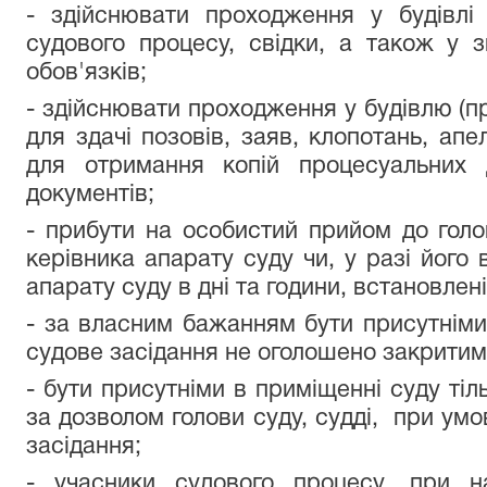
- здійснювати проходження у будівлі
судового процесу, свідки, а також у 
обов'язків;
- здійснювати проходження у будівлю (п
для здачі позовів, заяв, клопотань, апе
для отримання копій процесуальних 
документів;
- прибути на особистий прийом до голов
керівника апарату суду чи, у разі його 
апарату суду в дні та години, встановлені 
- за власним бажанням бути присутніми 
судове засідання не оголошено закритим
- бути присутніми в приміщенні суду тіль
за дозволом голови суду, судді, при умо
засідання;
- учасники судового процесу, при н