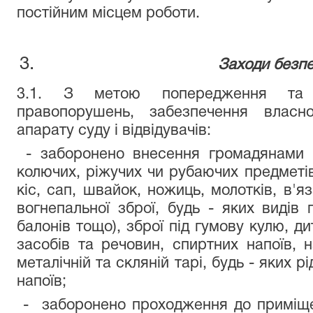
постійним місцем роботи.
Заходи безпе
3.1. З метою попередження та за
правопорушень, забезпечення власно
апарату суду і відвідувачів:
- заборонено внесення громадянами 
колючих, ріжучих чи рубаючих предметів,
кіс, сап, швайок, ножиць, молотків, в'я
вогнепальної зброї, будь - яких видів г
балонів тощо), зброї під гумову кулю, ди
засобів та речовин, спиртних напоїв, н
металічній та скляній тарі, будь - яких 
напоїв;
- заборонено проходження до приміще